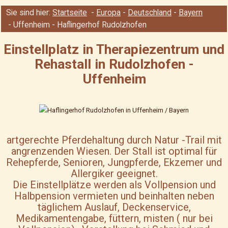
Sie sind hier:
Startseite
-
Europa
-
Deutschland
-
Bayern
- Uffenheim
- Haflingerhof Rudolzhofen
Einstellplatz in Therapiezentrum und
Rehastall in Rudolzhofen -
Uffenheim
artgerechte Pferdehaltung durch Natur -Trail mit
angrenzenden Wiesen. Der Stall ist optimal für
Rehepferde, Senioren, Jungpferde, Ekzemer und
Allergiker geeignet.
Die Einstellplätze werden als Vollpension und
Halbpension vermieten und beinhalten neben
täglichem Auslauf, Deckenservice,
Medikamentengabe, füttern, misten ( nur bei