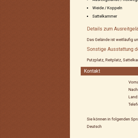
Weide / Koppeln
Sattelkammer
Details zum Ausreitgel
Das Gelände ist weitläufig un
Sonstige Ausstattung d
Putzplatz, Reitplatz, Sattelk
Kontakt
Vorn
Nach
Land
Telef
Sie können in folgenden Spr
Deutsch