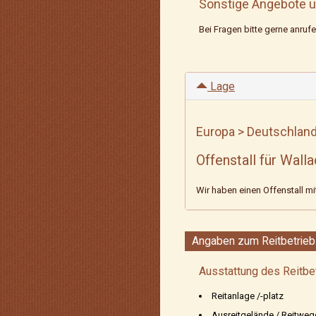
Sonstige Angebote u
Bei Fragen bitte gerne anrufe
Lage
Europa > Deutschland
Offenstall für Wall
Wir haben einen Offenstall mit
Angaben zum Reitbetrieb 
Ausstattung des Reitbe
Reitanlage /-platz
Ausreitgelände / Reitweg