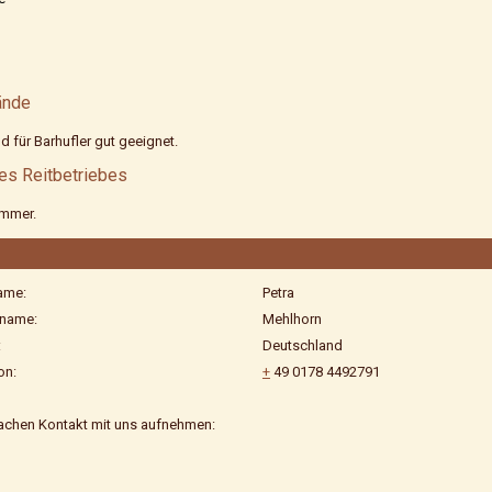
ände
d für Barhufler gut geeignet.
es Reitbetriebes
ammer.
ame:
Petra
name:
Mehlhorn
:
Deutschland
on:
+
49 0178 4492791
achen Kontakt mit uns aufnehmen: