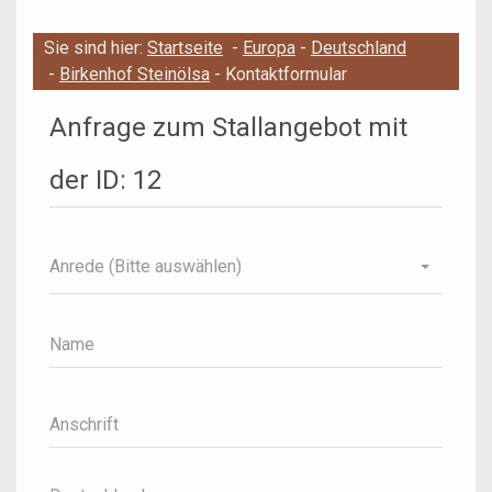
Sie sind hier:
Startseite
-
Europa
-
Deutschland
-
Birkenhof Steinölsa
- Kontaktformular
Anfrage zum Stallangebot mit
der ID: 12
Anrede (Bitte auswählen)
Name
Anschrift