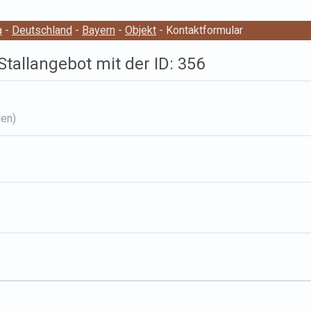
a
-
Deutschland
-
Bayern
-
Objekt
- Kontaktformular
tallangebot mit der ID: 356
len)