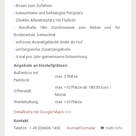
- Boxen zum Zufüttern
- beleuchteter und befestigter Putzplatz
- 20x40m Allwetterplatz mit Flutlicht
- Rundhalle 18m Durchmesser zum Reiten und für
Bodenarbeit, beleuchtet
- schönes Ausreitgelände direkt ab Hof
- umfangreiche Zusatzangebote
- 4 mal pro Jahr gemeinsame Entwurmung
Angebote an Einstellplätzen:
Außenbox mit
max. 3 Plätze
Paddock:
max. >10 Plätze ab 180.00 Euro /
Offenstall:
Monat
Weidehaltung:
max. >10 Plätze
Detailkarte mit Google Maps >>>
Kontakt:
Telefon:
+
49 (0)6636 1452
Kontaktformular
mehr Info