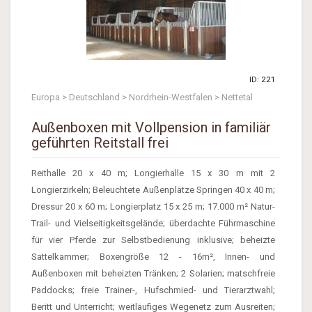
ID: 221
Europa > Deutschland > Nordrhein-Westfalen > Nettetal
Außenboxen mit Vollpension in familiär
geführten Reitstall frei
Reithalle 20 x 40 m; Longierhalle 15 x 30 m mit 2
Longierzirkeln; Beleuchtete Außenplätze Springen 40 x 40 m;
Dressur 20 x 60 m; Longierplatz 15 x 25 m; 17.000 m² Natur-
Trail- und Vielseitigkeitsgelände; überdachte Führmaschine
für vier Pferde zur Selbstbedienung inklusive; beheizte
Sattelkammer; Boxengröße 12 - 16m², Innen- und
Außenboxen mit beheizten Tränken; 2 Solarien; matschfreie
Paddocks; freie Trainer-, Hufschmied- und Tierarztwahl;
Beritt und Unterricht; weitläufiges Wegenetz zum Ausreiten;